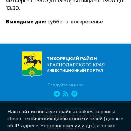
четверг - с 13:00 до 13:50; пятница – с 13:00 до
13:30.
Выходные дни:
суббота, воскресенье
ТИХОРЕЦКИЙ РАЙОН
КРАСНОДАРСКОГО КРАЯ
ИНВЕСТИЦИОННЫЙ ПОРТАЛ
Следуйте за нами
Прямая линия инвестора
Наш сайт использует файлы cookies, сервисы
+7 86196 7 34 00
сбора технических данных посетителей (данные
об IP-адресе, местоположении и др.), а также
sektormb@bk.ru