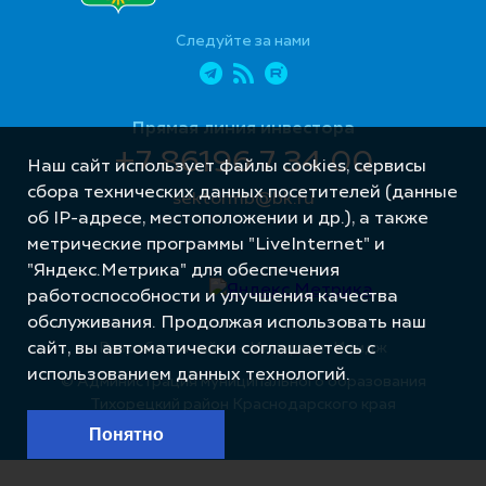
Следуйте за нами
Прямая линия инвестора
+7 86196 7 34 00
Наш сайт использует файлы cookies, сервисы
сбора технических данных посетителей (данные
sektormb@bk.ru
об IP-адресе, местоположении и др.), а также
метрические программы "LiveInternet" и
"Яндекс.Метрика" для обеспечения
работоспособности и улучшения качества
обслуживания. Продолжая использовать наш
Разработка сайта – Интернет-Имидж
сайт, вы автоматически соглашаетесь с
использованием данных технологий.
© Администрация муниципального образования
Тихорецкий район Краснодарского края
Понятно