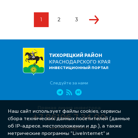
1
2
3
ТИХОРЕЦКИЙ РАЙОН
КРАСНОДАРСКОГО КРАЯ
ИНВЕСТИЦИОННЫЙ ПОРТАЛ
Следуйте за нами
Прямая линия инвестора
Наш сайт использует файлы cookies, сервисы
+7 86196 7 34 00
сбора технических данных посетителей (данные
об IP-адресе, местоположении и др.), а также
sektormb@bk.ru
метрические программы "LiveInternet" и