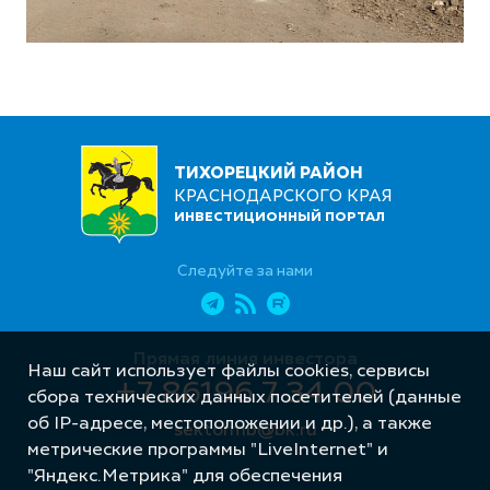
ТИХОРЕЦКИЙ РАЙОН
КРАСНОДАРСКОГО КРАЯ
ИНВЕСТИЦИОННЫЙ ПОРТАЛ
Следуйте за нами
Прямая линия инвестора
Наш сайт использует файлы cookies, сервисы
+7 86196 7 34 00
сбора технических данных посетителей (данные
об IP-адресе, местоположении и др.), а также
sektormb@bk.ru
метрические программы "LiveInternet" и
"Яндекс.Метрика" для обеспечения