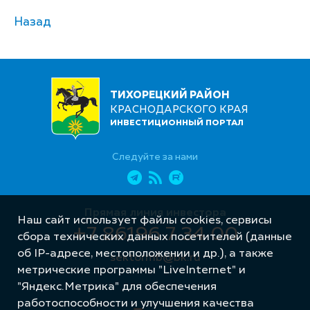
Назад
ТИХОРЕЦКИЙ РАЙОН
КРАСНОДАРСКОГО КРАЯ
ИНВЕСТИЦИОННЫЙ ПОРТАЛ
Следуйте за нами
Прямая линия инвестора
Наш сайт использует файлы cookies, сервисы
+7 86196 7 34 00
сбора технических данных посетителей (данные
об IP-адресе, местоположении и др.), а также
sektormb@bk.ru
метрические программы "LiveInternet" и
"Яндекс.Метрика" для обеспечения
работоспособности и улучшения качества