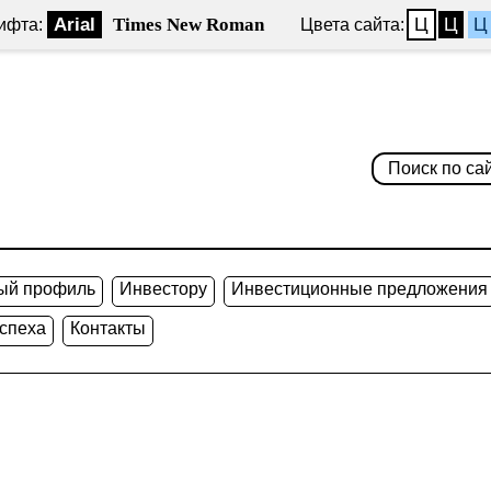
Arial
Times New Roman
Ц
Ц
Ц
ифта:
Цвета сайта:
ый профиль
Инвестору
Инвестиционные предложения
спеха
Контакты