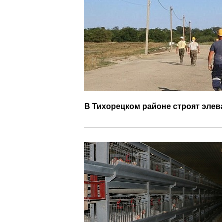
В Тихорецком районе строят элев